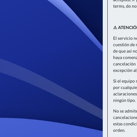
terms, do no
⚠ ATENCIÓ
El servicio 
cuestión de 
de que así n
haya comenza
cancelación 
excepción al
Si el equipo 
por cualquie
aclaraciones
ningún tipo.
No se admite
cancelacione
estas condic
orden.