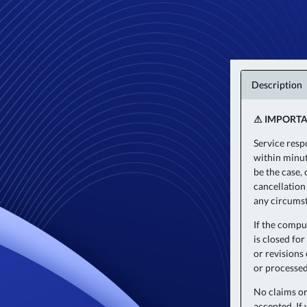
Description
⚠ IMPORTA
Service resp
within minut
be the case,
cancellation
any circumst
If the comput
is closed for
or revisions
or processed
No claims or
accepted. If