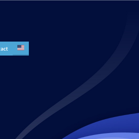
act
Español