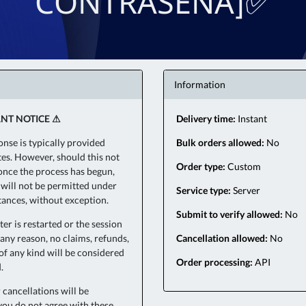
CONTRASEÑA]✅
Information
NT NOTICE ⚠
Delivery time:
Instant
onse is typically provided
Bulk orders allowed:
No
es. However, should this not
Order type:
Custom
 once the process has begun,
 will not be permitted under
Service type:
Server
ances, without exception.
Submit to verify allowed:
No
er is restarted or the session
 any reason, no claims, refunds,
Cancellation allowed:
No
 of any kind will be considered
Order processing:
API
.
 cancellations will be
 you do not agree with these